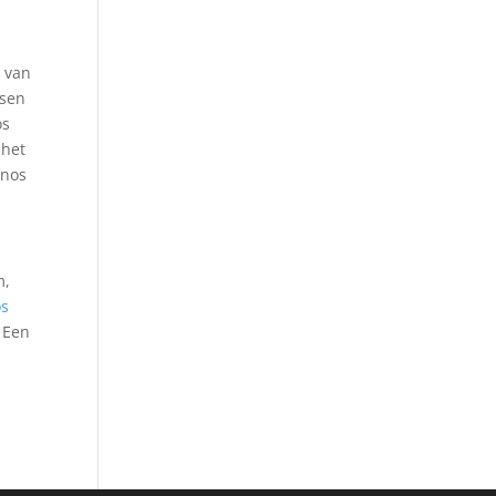
n van
tsen
os
 het
onos
m,
os
 Een