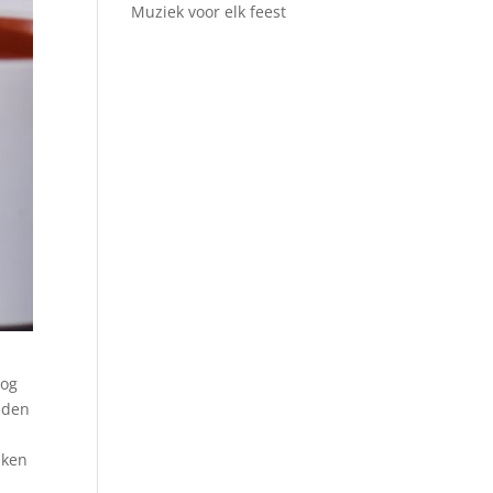
Muziek voor elk feest
nog
uiden
jken