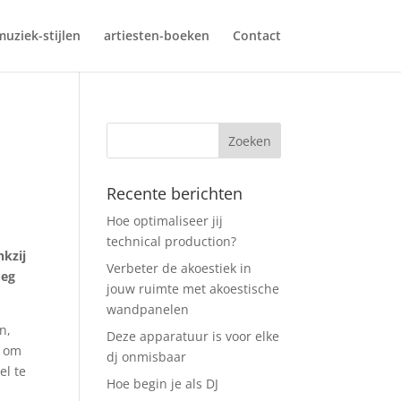
muziek-stijlen
artiesten-boeken
Contact
Recente berichten
Hoe optimaliseer jij
technical production?
nkzij
Verbeter de akoestiek in
oeg
jouw ruimte met akoestische
wandpanelen
n,
Deze apparatuur is voor elke
t om
dj onmisbaar
l te
Hoe begin je als DJ