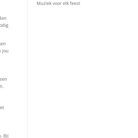
Muziek voor elk feest
 dan
nodig
men
n jou
 een
n.
iet
. Bij