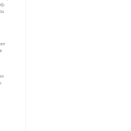
dj-
jou
ien
le
 om
n