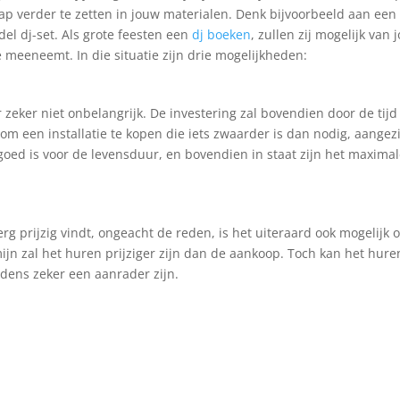
ap verder te zetten in jouw materialen. Denk bijvoorbeeld aan een 
el dj-set. Als grote feesten een
dj boeken
, zullen zij mogelijk van 
e meeneemt. In die situatie zijn drie mogelijkheden:
 zeker niet onbelangrijk. De investering zal bovendien door de tijd
om een installatie te kopen die iets zwaarder is dan nodig, aangez
 goed is voor de levensduur, en bovendien in staat zijn het maxima
 erg prijzig vindt, ongeacht de reden, is het uiteraard ook mogelijk
mijn zal het huren prijziger zijn dan de aankoop. Toch kan het hure
edens zeker een aanrader zijn.