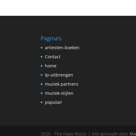
Pagina’s
artiesten-boeken
Contact
home
lp-uitbrengen
muziek partners
muziek-stijlen
populair
2020 - The Hype Music | Site gemaakt door
Ma