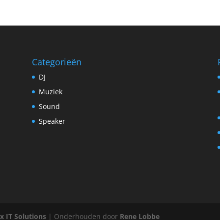
Categorieën
DJ
Muziek
Sound
Speaker
x IT Solutions
| Onderhouden door
Rene Lobbe