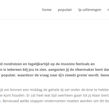
home
populair
lp-uitbrengen
eld rondreizen en tegelijkertijd op de mooiste festivals en
s iedereen blij jou te zien, aangezien jij de sfeermaker bent da
 populair, waardoor de vraag naar dj’s steeds groter wordt. Gen
lijk om binnen een middag de gehele dj-set onder de knie te hebbe
e kunt houden. Er zal heel wat tijd overheen gaan tot jij klaar ben
n
. Benieuwd welke stappen ondernomen moeten worden om dit doe